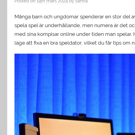
Posted on
14th mars 2024
by
sanna
Många barn och ungdomar spenderar en stor del av s
spela spel är underhållande, men numera är det oc
med sina kompisar online under tiden man spelar. H
läge att fixa en bra speldator, vilket du får tips om 