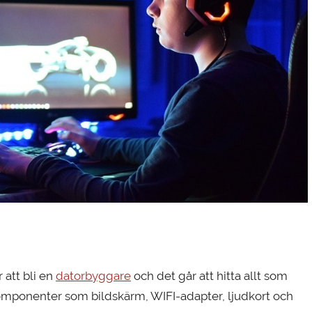
 att bli en
datorbyggare
och det går att hitta allt som
a komponenter som bildskärm, WIFI-adapter, ljudkort och