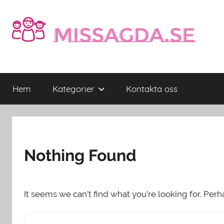
Skip
to
content
Missagda.se
Missagda.se
–
Hem
Kategorier
Kontakta oss
Allt
för
familjer
och
barn
Nothing Found
It seems we can’t find what you’re looking for. Per