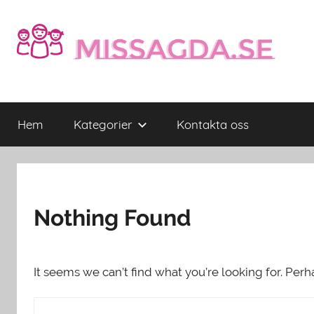
Skip
to
content
Missagda.se
Missagda.se
–
Hem
Kategorier
Kontakta oss
Allt
för
familjer
och
barn
Nothing Found
It seems we can’t find what you’re looking for. Per